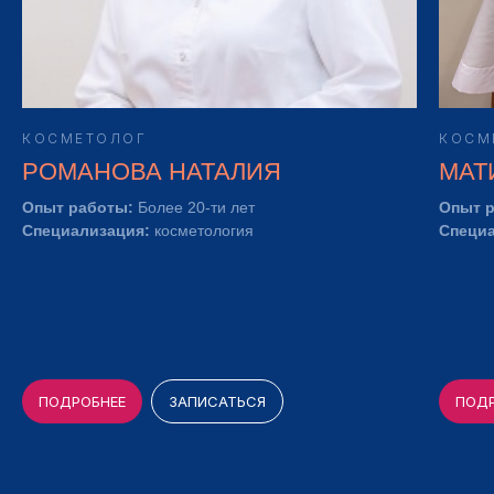
КОСМЕТОЛОГ
КОСМ
РОМАНОВА НАТАЛИЯ
МАТ
Опыт работы:
Более 20-ти лет
Опыт 
Специализация:
косметология
Специ
ПОДРОБНЕЕ
ЗАПИСАТЬСЯ
ПОД