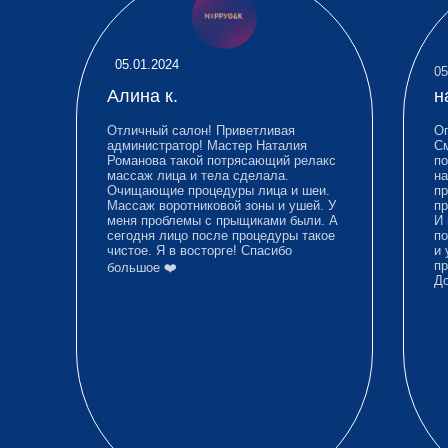
05.01.2024
05
Алина к.
н
Отличный салон! Приветливая
Ог
администратор! Мастер Наталия
См
Романова такой потрясающий релакс
по
массаж лица и тела сделала.
на
Очищающие процедуры лица и шеи.
пр
Массаж воротниковой зоны и ушей. У
пр
меня проблемы с прыщиками были. А
И 
сегодня лицо после процедуры такое
по
чистое. Я в восторге! Спасибо
и 
пр
большое ❤️
До