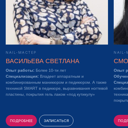
NAIL-МАСТЕР
NAIL-
ВАСИЛЬЕВА СВЕТЛАНА
СМО
Опыт работы:
Более 10-ти лет
Опыт 
Специализация:
Владеет аппаратным и
Обучен
комбинированным маникюром и педикюром. А также
Специ
техникой SMART в педикюре, выравнивания ногтевой
комбин
пластины, покрытия гель лаком «под кутикулу»
техник
покрыти
ПОДРОБНЕЕ
ЗАПИСАТЬСЯ
ПОД