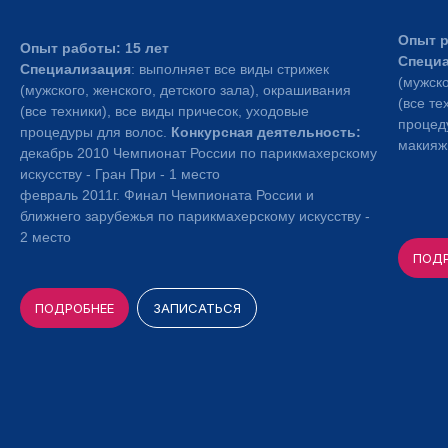
Опыт р
Опыт работы: 15 лет
Специ
Специализация
: выполняет все виды стрижек
(мужско
(мужского, женского, детского зала), окрашивания
(все те
(все техники), все виды причесок, уходовые
процед
процедуры для волос.
Конкурсная деятельность:
макияж
декабрь 2010 Чемпионат России по парикмахерскому
искусству - Гран При - 1 место
февраль 2011г. Финал Чемпионата России и
ближнего зарубежья по парикмахерскому искусству -
2 место
ПОД
ПОДРОБНЕЕ
ЗАПИСАТЬСЯ